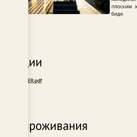
плоским 
биде.
ентации
CLOCKTOWER.pdf
овия проживания