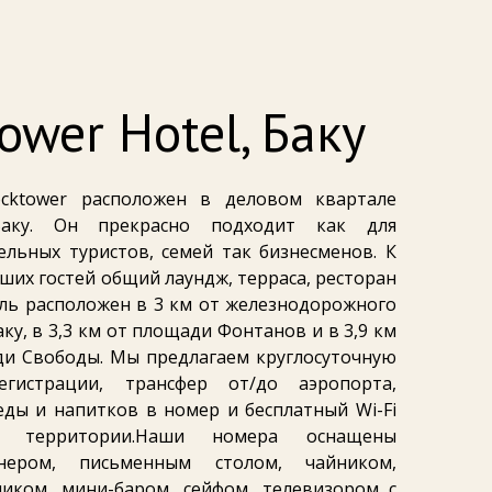
ower Hotel, Баку
ocktower расположен в деловом квартале
Баку. Он прекрасно подходит как для
ельных туристов, семей так бизнесменов. К
аших гостей общий лаундж, терраса, ресторан
ель расположен в 3 км от железнодорожного
ку, в 3,3 км от площади Фонтанов и в 3,9 км
и Свободы. Мы предлагаем круглосуточную
егистрации, трансфер от/до аэропорта,
еды и напитков в номер и бесплатный Wi-Fi
 территории.Наши номера оснащены
нером, письменным столом, чайником,
иком, мини-баром, сейфом, телевизором с