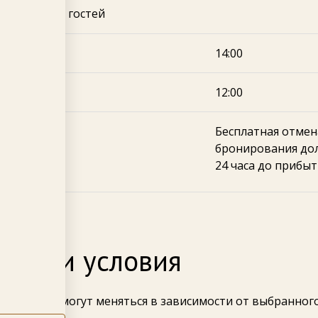
да и выезда гостей
я заезда
14:00
я выезда
12:00
онирования
Бесплатная отме
бронирования дол
24 часа до прибыт
вила и условия
оживания могут меняться в зависимости от выбранного