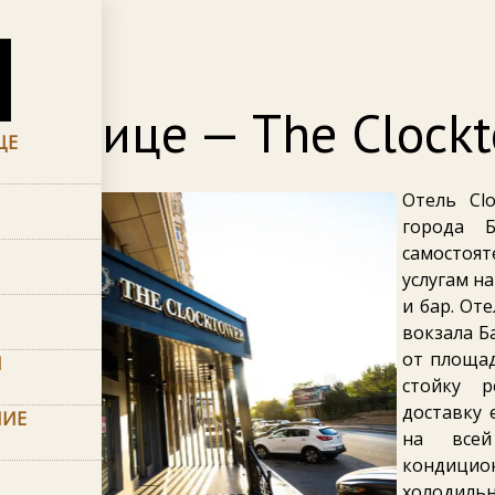
гостинице
стинице — The Clockt
ЦЕ
Отель Cl
города 
самостоят
услугам н
и бар. От
вокзала Ба
от площад
Ы
стойку р
доставку 
НИЕ
на всей
кондицио
холодильн