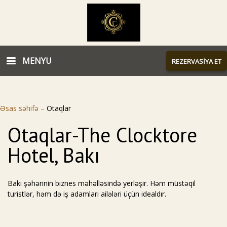
MENYU
REZERVASİYA ET
Əsas səhifə
–
Otaqlar
Otaqlar-The Clocktore
Hotel, Bakı
Bakı şəhərinin biznes məhəlləsində yerləşir. Həm müstəqil
turistlər, həm də iş adamları ailələri üçün idealdır.